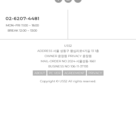
02-6207-4481
MON~FRI 11:00 ~ 18:00
BREAK 12:00 ~ 13:00
USS2
ADDRESS
서울 성동구 왕십리로4가길 13 1층
OWNER
윤장원
PRIVACY
윤장원
MAIL-ORDER NO
2024-서울성동-1661
BUSINESS NO
106-11-37193
ABOUT
PC VER
AGREEMENT
PRIVACY
Copyright © USS2 All rights reserved.