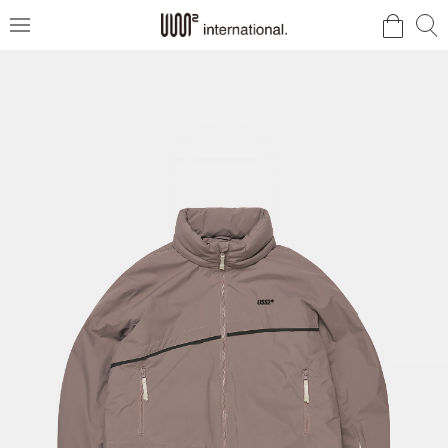
검
검
메
색
색
뉴