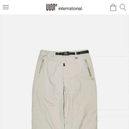
검
검
메
색
색
뉴